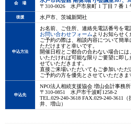
水戸市民会館 南側3階 小会議室307、30
会 場
〒310-0026 水戸市泉町 1 丁目 7 番 1
水戸市、茨城新聞社
後援
お名前、ご住所、連絡先電話番号を電話
お問い合わせフォーム
よりお知らせく
ご予約の際は、相談内容について簡単
ただけますと幸いです。
開催日程とご都合の合わない場合には
申込方法
いただければ可能な限りご要望に即し
せていただきます。
直接ご来場いただいてもご参加いただ
ご予約の方を優先とさせていただきま
NPO法人相続支援協会 増山会計事務所
〒310-0851 水戸市千波町1258-2
申込先
TEL.029-240-3618 FAX.029-240-36
井、増山）