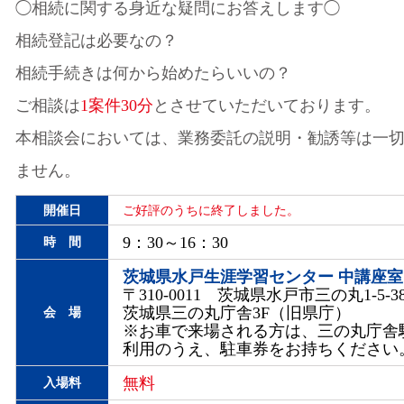
◯相続に関する身近な疑問にお答えします◯
相続登記は必要なの？
相続手続きは何から始めたらいいの？
ご相談は
1案件30分
とさせていただいております。
本相談会においては、業務委託の説明・勧誘等は一
ません。
開催日
ご好評のうちに終了しました。
9：30～16：30
時 間
茨城県水戸生涯学習センター 中講座室
〒310-0011 茨城県水戸市三の丸1-5-3
茨城県三の丸庁舎3F（旧県庁）
会 場
※お車で来場される方は、三の丸庁舎
利用のうえ、駐車券をお持ちください
無料
入場料