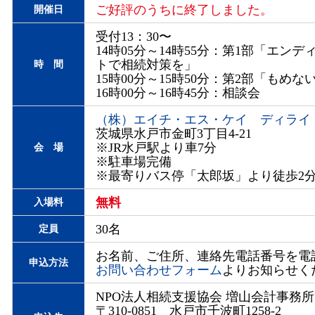
ご好評のうちに終了しました。
開催日
受付13：30〜
14時05分～14時55分：第1部「エン
トで相続対策を」
時 間
15時00分～15時50分：第2部「もめ
16時00分～16時45分：相談会
（株）エイチ・エス・ケイ ディライ
茨城県水戸市金町3丁目4-21
※JR水戸駅より車7分
会 場
※駐車場完備
※最寄りバス停「太郎坂」より徒歩2
無料
入場料
30名
定員
お名前、ご住所、連絡先電話番号を電話
申込方法
お問い合わせフォーム
よりお知らせく
NPO法人相続支援協会 増山会計事務所
〒310-0851 水戸市千波町1258-2