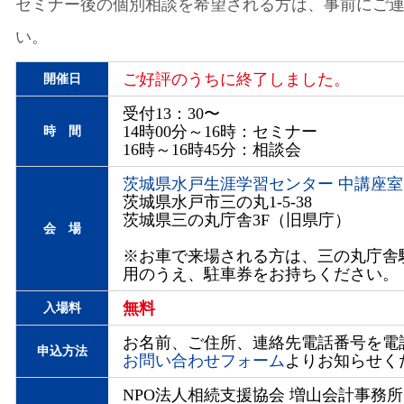
セミナー後の個別相談を希望される方は、事前にご
い。
ご好評のうちに終了しました。
開催日
受付13：30〜
14時00分～16時：セミナー
時 間
16時～16時45分：相談会
茨城県水戸生涯学習センター 中講座室
茨城県水戸市三の丸1-5-38
茨城県三の丸庁舎3F（旧県庁）
会 場
※お車で来場される方は、三の丸庁舎
用のうえ、駐車券をお持ちください。
無料
入場料
お名前、ご住所、連絡先電話番号を電話
申込方法
お問い合わせフォーム
よりお知らせく
NPO法人相続支援協会 増山会計事務所