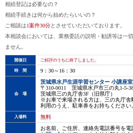
相続登記は必要なの？
相続手続きは何から始めたらいいの？
ご相談は
1案件30分
とさせていただいております。
本相談会においては、業務委託の説明・勧誘等は一
ません。
開催日
ご好評のうちに終了しました。
9：30～16：30
時 間
茨城県水戸生涯学習センター 小講座室
〒310-0011 茨城県水戸市三の丸1-5-3
茨城県三の丸庁舎3F（旧県庁）
会 場
※お車で来場される方は、三の丸庁舎
利用のうえ、駐車券をお持ちください
無料
入場料
お名前、ご住所、連絡先電話番号を電話