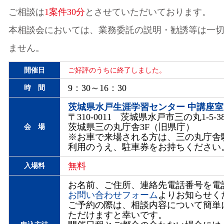
ご相談は
1案件30分
とさせていただいております。
本相談会においては、業務委託の説明・勧誘等は一
ません。
開催日
ご好評のうちに終了しました。
9：30～16：30
時 間
茨城県水戸生涯学習センター 中講座室
〒310-0011 茨城県水戸市三の丸1-5-3
茨城県三の丸庁舎3F（旧県庁）
会 場
※お車で来場される方は、三の丸庁舎
利用のうえ、駐車券をお持ちください
無料
入場料
お名前、ご住所、連絡先電話番号を電話
お問い合わせフォーム
よりお知らせく
ご予約の際は、相談内容について簡単
ただけますと幸いです。