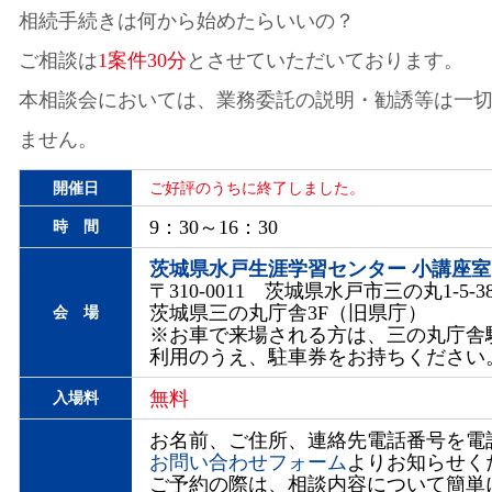
相続手続きは何から始めたらいいの？
ご相談は
1案件30分
とさせていただいております。
本相談会においては、業務委託の説明・勧誘等は一
ません。
開催日
ご好評のうちに終了しました。
9：30～16：30
時 間
茨城県水戸生涯学習センター 小講座室
〒310-0011 茨城県水戸市三の丸1-5-3
茨城県三の丸庁舎3F（旧県庁）
会 場
※お車で来場される方は、三の丸庁舎
利用のうえ、駐車券をお持ちください
無料
入場料
お名前、ご住所、連絡先電話番号を電話
お問い合わせフォーム
よりお知らせく
ご予約の際は、相談内容について簡単