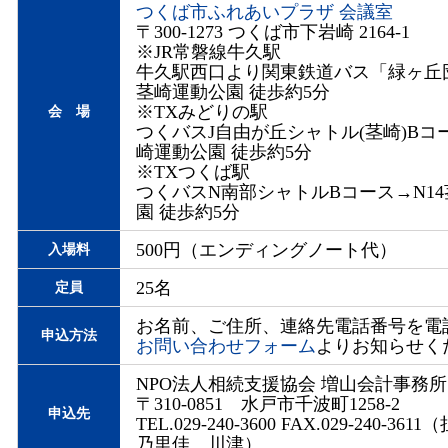
つくば市ふれあいプラザ 会議室
〒300-1273 つくば市下岩崎 2164-1
※JR常磐線牛久駅
牛久駅西口より関東鉄道バス「緑ヶ丘
茎崎運動公園 徒歩約5分
※TXみどりの駅
会 場
つくバスJ自由が丘シャトル(茎崎)Bコー
崎運動公園 徒歩約5分
※TXつくば駅
つくバスN南部シャトルBコース→N1
園 徒歩約5分
500円（エンディングノート代）
入場料
25名
定員
お名前、ご住所、連絡先電話番号を電話
申込方法
お問い合わせフォーム
よりお知らせく
NPO法人相続支援協会 増山会計事務所
〒310-0851 水戸市千波町1258-2
申込先
TEL.029-240-3600 FAX.029-240-3
乃里佳、川津）