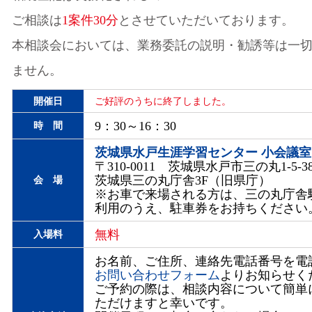
ご相談は
1案件30分
とさせていただいております。
本相談会においては、業務委託の説明・勧誘等は一
ません。
開催日
ご好評のうちに終了しました。
9：30～16：30
時 間
茨城県水戸生涯学習センター 小会議室
〒310-0011 茨城県水戸市三の丸1-5-3
茨城県三の丸庁舎3F（旧県庁）
会 場
※お車で来場される方は、三の丸庁舎
利用のうえ、駐車券をお持ちください
無料
入場料
お名前、ご住所、連絡先電話番号を電話
お問い合わせフォーム
よりお知らせく
ご予約の際は、相談内容について簡単
ただけますと幸いです。