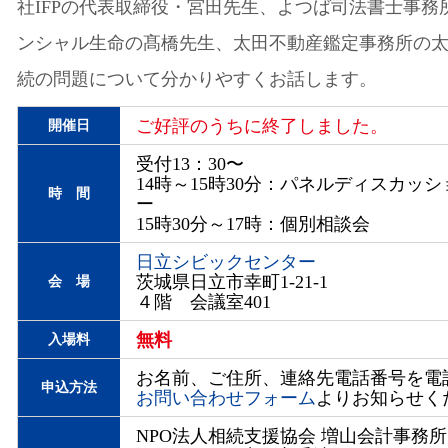
社IFPの代表取締役・宮田先生、よつば司法書士事務
ンシャル生命の髙橋先生、太田不動産鑑定事務所の
続の問題について分かりやすくお話します。
ご好評のうちに終了しました。
開催日
受付13：30〜
14時～15時30分：パネルディスカッ
時 間
ー
15時30分～17時：個別相談会
日立シビックセンター
茨城県日立市幸町1-21-1
会 場
４階 会議室401
無料
入場料
お名前、ご住所、連絡先電話番号を電話
申込方法
お問い合わせフォーム
よりお知らせく
NPO法人相続支援協会 増山会計事務所