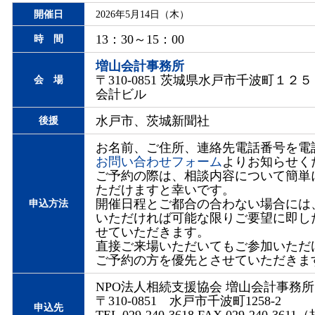
開催日
2026年5月14日（木）
13：30～15：00
時 間
増山会計事務所
〒310-0851 茨城県水戸市千波町１２５
会 場
会計ビル
水戸市、茨城新聞社
後援
お名前、ご住所、連絡先電話番号を電話
お問い合わせフォーム
よりお知らせく
ご予約の際は、相談内容について簡単
ただけますと幸いです。
開催日程とご都合の合わない場合には
申込方法
いただければ可能な限りご要望に即し
せていただきます。
直接ご来場いただいてもご参加いただ
ご予約の方を優先とさせていただきま
NPO法人相続支援協会 増山会計事務所
〒310-0851 水戸市千波町1258-2
申込先